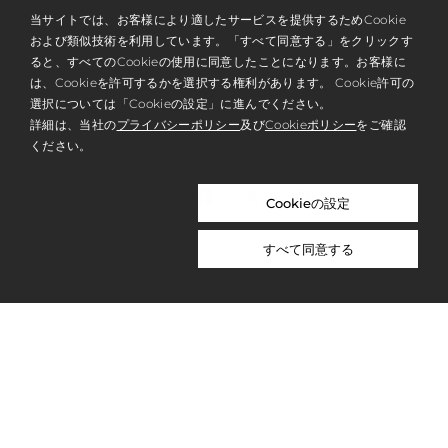
当サイトでは、お客様により適したサービスを提供するためCookie
および類似技術を利用しています。「すべて同意する」をクリックす
ると、すべてのCookieの使用に同意したことになります。お客様に
は、Cookieを許可するかを選択する権利があります。 Cookie許可の
選択については「Cookieの設定」に進んでください。
NEWSLETTER & MEMBERSHIP
詳細は、当社の
プライバシーポリシー
及び
Cookieポリシー
をご確認
ください。
REGISTER
Cookieの設定
すべて同意する
ABOUT US
PRIVACY POLICY
WORK WITH US