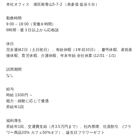
本社オフィス 港区南青山5-7-2 （表参道 徒歩５分）
勤務時間
9:00 – 18:00（実働８時間）
6時間・週３日以上から応相談
休日
完全週休2日（土日祝日） 、有給休暇（1年目10日）、慶弔休暇、産前産
後休暇、育児休暇、介護休暇、年末年始 全社休業 (12/31・1/1)
試用期間
なし
給与
時給 1300円 ～
能力・経験に応じて優遇
昇給年1回
福利厚生
昇給年1回、交通費⽀給（⽉3.5万円まで）、社内禁煙、社員割引 (フラ
ワー商品30% カフェ50%オフ）、誕生日フラワーギフト