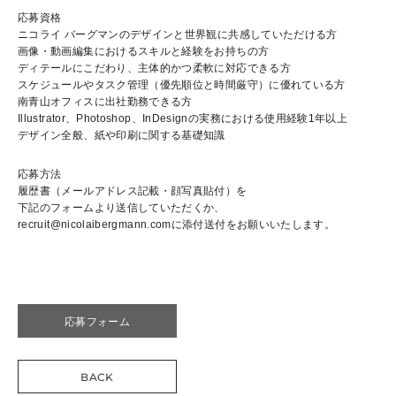
応募資格
ニコライ バーグマンのデザインと世界観に共感していただける方
画像・動画編集におけるスキルと経験をお持ちの方
ディテールにこだわり、主体的かつ柔軟に対応できる方
スケジュールやタスク管理（優先順位と時間厳守）に優れている方
南青山オフィスに出社勤務できる方
Illustrator、Photoshop、InDesignの実務における使用経験1年以上
デザイン全般、紙や印刷に関する基礎知識
応募方法
履歴書（メールアドレス記載・顔写真貼付）を
下記のフォームより送信していただくか、
recruit@nicolaibergmann.comに添付送付をお願いいたします。
応募フォーム
BACK