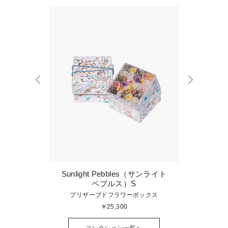
r（シーサイド
Sunlight Pebbles（サンライト
Sunlig
M
ペブルス）S
キューブ
プリザーブドフラワーボックス
プリザ
￥25,300
コレクション一覧へ