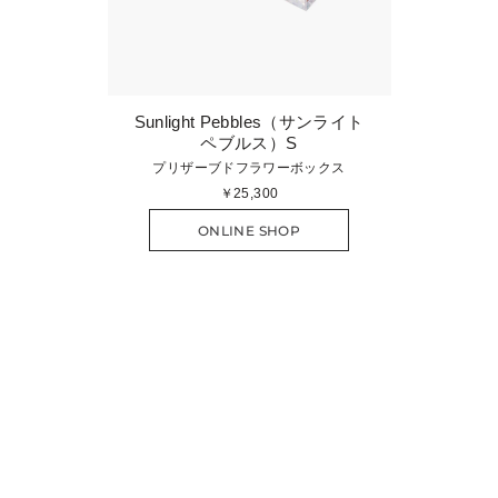
r（シーサイド
Sunlight Pebbles（サンライト
Sunlig
M
ペブルス）S
キューブ
プリザーブドフラワーボックス
プリザ
￥25,300
ONLINE SHOP