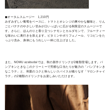
◼︎オータムスムージー 1,210円
みずみずしい葡萄をベースに、トマトとオレンジの爽やかな酸味と、りん
ごとバナナのやさしい甘みが口いっぱいに広がる秋限定のスムージーで
す。さらに、ほんのりと香り立つシナモンとカルダモンで、フルーティー
な味わいに奥行きを添えます。ビタミンやポリフェノール、リコピンをた
っぷり含み、身体にもうれしい一杯に仕上げました。
また、NOMU azabudaiでは、秋の新作ドリンクが2種類登場します。パ
ンプキンときなこのクリーミーで芳醇な口当たりが魅力の「パンプキンき
なこラテ」と、和栗のコクと秋らしいスパイスが織りなす「マロンチャイ
ラテ」の2種類のドリンクをお楽しみいただけます。