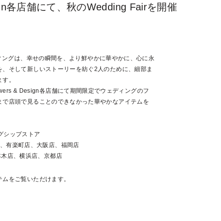
 Design各店舗にて、秋のWedding Fairを開催
が手がけるウェディングは、幸せの瞬間を、より鮮やかに華やかに、心に永
を、そして新しいストーリーを紡ぐ2人のために、細部ま
ます。
n Flowers & Design各店舗にて期間限定でウェディングのフ
まで店頭で見ることのできなかった華やかなアイテムを
gn フラグシップストア
sign 新宿店、有楽町店、大阪店、福岡店
sign 六本木店、横浜店、京都店
テムをご覧いただけます。