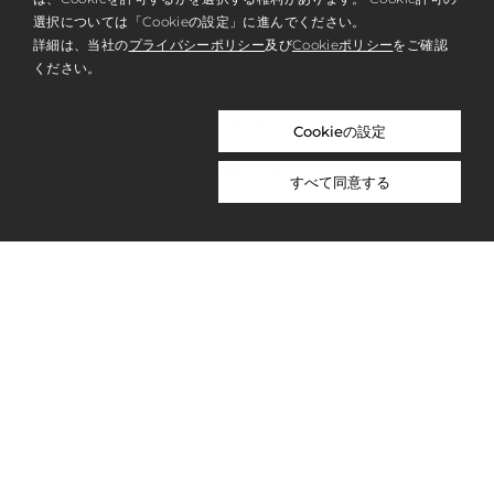
選択については「Cookieの設定」に進んでください。
詳細は、当社の
プライバシーポリシー
及び
Cookieポリシー
をご確認
ください。
Cookieの設定
ABOUT US
すべて同意する
PRIVACY POLICY
WORK WITH US
NICOLAI BERGMANN NOMU
NICOLAI BERGMANN HAKONE GARDENS
OVERSEAS SITE
CONTACT
© NICOLAI BERGMANN FLOWERS & DESIGN 2026. ALL RIGHTS RESERVED.