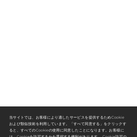
NEWSLETTER & MEMBERSHIP
当サイトでは、お客様により適したサービスを提供するためCookie
および類似技術を利用しています。「すべて同意する」をクリックす
REGISTER
ると、すべてのCookieの使用に同意したことになります。お客様に
は、Cookieを許可するかを選択する権利があります。 Cookie許可の