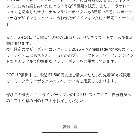
× Mizuno -Bloom, Simply. 。トレーニングにはもちろん普段のライフス
タイルにもお楽しみいただけるような19種類を販売。また、コラボレー
ションを記念したオリジナルフラワーボックスも2種類ご用意。スポーテ
ィーなデザインとソックスに合わせたデザインは今だけの限定アイテムで
す。
また、5月10日（日曜日）の母の日にぴったりなフラワーギフトも多数店
頭に並びます。
今年限定のマザーズデイコレクション2026 – My message for youのフラ
ワーアイテムはもちろん、一点もののプリザーブドフラワーアレンジメン
トなどカラフルで印象的なフラワーギフトをご用意しています。
POP UP期間中に、税込27,500円以上ご購入いただいた先着30名様限定
で、ミニフラワーボックスのノベルティもご用意しております。
ぜひこの機会に ニコライ バーグマンのPOP UPストアにて、自分自身へ
のギフトや母の日のギフトをお探しください。
店舗一覧