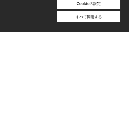
Cookieの設定
すべて同意する
ABOUT US
PRIVACY POLICY
WORK WITH US
NICOLAI BERGMANN NOMU
NICOLAI BERGMANN HAKONE GARDENS
OVERSEAS SITE
CONTACT
© NICOLAI BERGMANN FLOWERS & DESIGN 2026. ALL RIGHTS RESERVED.